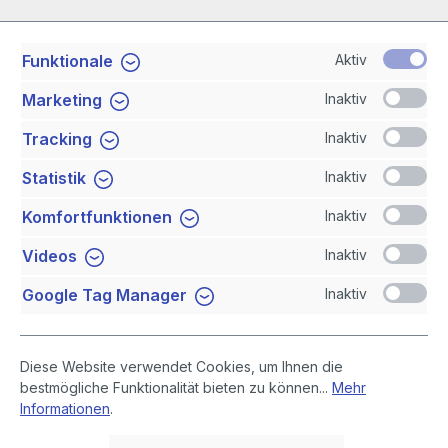
Aktiv
Funktionale
Service-Hotline
Inaktiv
Marketing
Shop Service
Inaktiv
Tracking
Inaktiv
Statistik
Newsletter
Inaktiv
Komfortfunktionen
Sicher Einkaufen
Inaktiv
Videos
Inaktiv
Google Tag Manager
Diese Website verwendet Cookies, um Ihnen die
bestmögliche Funktionalität bieten zu können...
Mehr
Informationen
.